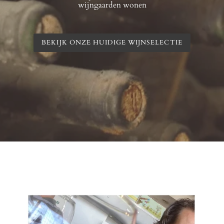
wijngaarden wonen
L
O
W
I
BEKIJK ONZE HUIDIGE WIJNSELECTIE
J
N