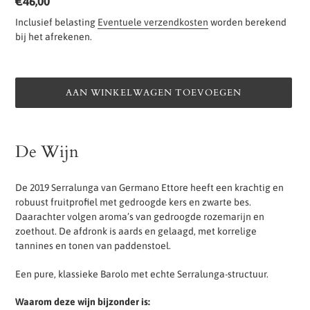
t
Normale
€46,00
g
prijs
Inclusief belasting
Eventuele verzendkosten
worden berekend
bij het afrekenen.
e
l
i
AAN WINKELWAGEN TOEVOEGEN
c
h
Product
t
toegevoegen
De Wijn
p
aan
jouw
r
winkelwagen
De 2019 Serralunga van Germano Ettore heeft een krachtig en
o
robuust fruitprofiel met gedroogde kers en zwarte bes.
d
Daarachter volgen aroma’s van gedroogde rozemarijn en
u
zoethout. De afdronk is aards en gelaagd, met korrelige
tannines en tonen van paddenstoel.
c
t
Een pure, klassieke Barolo met echte Serralunga-structuur.
Waarom deze wijn bijzonder is: