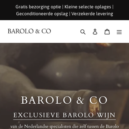
Meteen
Gratis bezorging optie | Kleine selecte oplages |
naar
Geconditioneerde opslag | Verzekerde levering
de
content
Zoeken
Aanmelden
Winkelwa
E
X
C
L
U
S
I
E
V
BAROLO & CO
E
B
EXCLUSIEVE BAROLO WIJN
A
R
van de Nederlandse specialisten die zelf tussen de Barolo
O